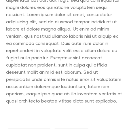
aspernatur aut odit aut fugit, sed quia consequuntur
magni dolores eos qui ratione voluptatem sequi
nesciunt. Lorem ipsum dolor sit amet, consectetur
adipisicing elit, sed do eiusmod tempor incididunt ut
labore et dolore magna aliqua. Ut enim ad minim
veniam, quis nostrud ullamco laboris nisi ut aliquip ex
ea commodo consequat. Duis aute irure dolor in
reprehenderit in voluptate velit esse cillum dolore eu
fugiat nulla pariatur. Excepteur sint occaecat
cupidatat non proident, sunt in culpa qui officia
deserunt mollit anim id est laborum. Sed ut
perspiciatis unde omnis iste natus error sit voluptatem
accusantium doloremque laudantium, totam rem
aperiam, eaque ipsa quae ab illo inventore veritatis et
quasi architecto beatae vtitae dicta sunt explicabo.