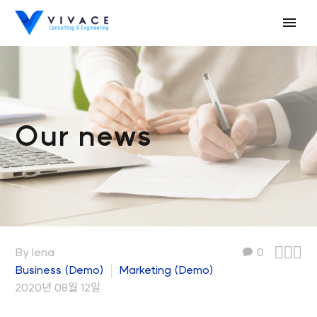
Our news



By lena
0
Business (Demo)
Marketing (Demo)
2020년 08월 12일