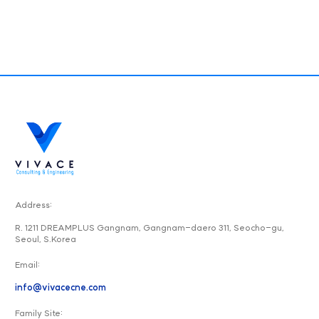
Address:
R. 1211 DREAMPLUS Gangnam, Gangnam-daero 311, Seocho-gu,
Seoul, S.Korea
Email:
info@vivacecne.com
Family Site: